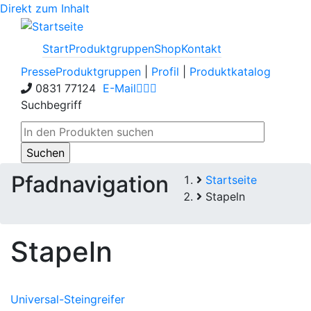
Direkt zum Inhalt
Start
Produktgruppen
Shop
Kontakt
Presse
Produktgruppen
|
Profil
|
Produktkatalog
0831 77124
E-Mail
Suchbegriff
Pfadnavigation
Startseite
Stapeln
Stapeln
Universal-Steingreifer