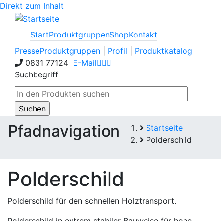
Direkt zum Inhalt
Start
Produktgruppen
Shop
Kontakt
Presse
Produktgruppen
|
Profil
|
Produktkatalog
0831 77124
E-Mail
Suchbegriff
Pfadnavigation
Startseite
Polderschild
Polderschild
Polderschild für den schnellen Holztransport.
Polderschild in extrem stabiler Bauweise für hohe